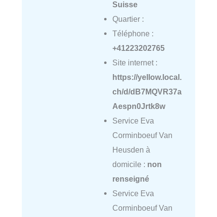
Suisse
Quartier :
Téléphone :
+41223202765
Site internet :
https://yellow.local.
ch/d/dB7MQVR37a
Aespn0Jrtk8w
Service Eva
Corminboeuf Van
Heusden à
domicile :
non
renseigné
Service Eva
Corminboeuf Van