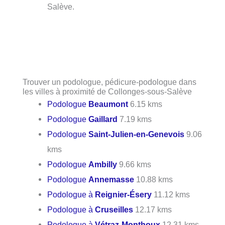
Salève.
Trouver un podologue, pédicure-podologue dans
les villes à proximité de Collonges-sous-Salève
Podologue
Beaumont
6.15 kms
Podologue
Gaillard
7.19 kms
Podologue
Saint-Julien-en-Genevois
9.06
kms
Podologue
Ambilly
9.66 kms
Podologue
Annemasse
10.88 kms
Podologue à
Reignier-Ésery
11.12 kms
Podologue à
Cruseilles
12.17 kms
Podologue à
Vétraz-Monthoux
12.31 kms