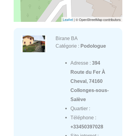
Leaflet
| © OpenStreetMap contributors
Birane BA
Catégorie :
Podologue
Adresse :
394
Route du Fer À
Cheval, 74160
Collonges-sous-
Salève
Quartier :
Téléphone :
+33450397028
Site internet :