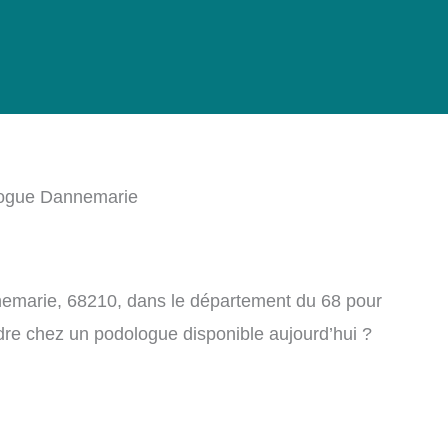
ogue Dannemarie
emarie, 68210, dans le département du 68 pour
dre chez un podologue disponible aujourd’hui ?