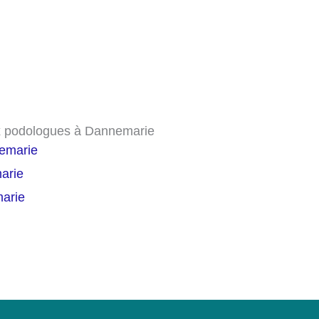
ux podologues à Dannemarie
nemarie
arie
marie