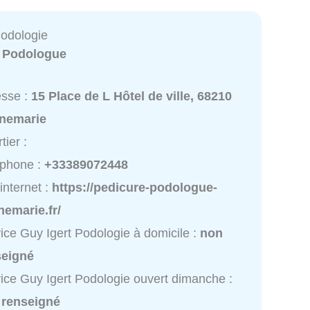
Podologie
:
Podologue
esse :
15 Place de L Hôtel de ville, 68210
nemarie
tier :
éphone :
+33389072448
 internet :
https://pedicure-podologue-
emarie.fr/
ice Guy Igert Podologie à domicile :
non
seigné
ice Guy Igert Podologie ouvert dimanche :
 renseigné