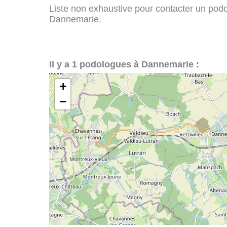
Liste non exhaustive pour contacter un podol
Dannemarie.
Il y a 1 podologues à Dannemarie :
+
−