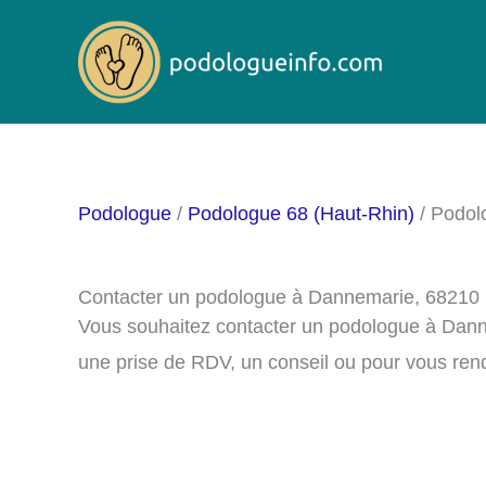
Aller
au
contenu
Podologue
/
Podologue 68 (Haut-Rhin)
/ Podol
Contacter un podologue à Dannemarie, 68210
Vous souhaitez contacter un podologue à Dann
une prise de RDV, un conseil ou pour vous ren