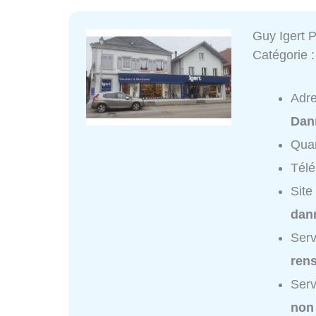
Guy Igert 
Catégorie 
Adr
Dan
Quar
Tél
Site
dann
Serv
ren
Serv
non