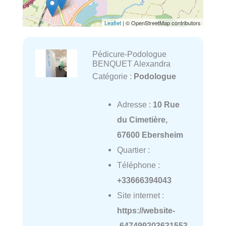
Leaflet
| © OpenStreetMap contributors
Pédicure-Podologue
BENQUET Alexandra
Catégorie :
Podologue
Adresse :
10 Rue
du Cimetière,
67600 Ebersheim
Quartier :
Téléphone :
+33666394043
Site internet :
https://website-
-647499203631553