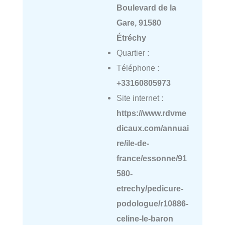
Boulevard de la
Gare, 91580
Étréchy
Quartier :
Téléphone :
+33160805973
Site internet :
https://www.rdvme
dicaux.com/annuai
re/ile-de-
france/essonne/91
580-
etrechy/pedicure-
podologue/r10886-
celine-le-baron