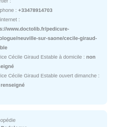
tier :
éphone :
+33478914703
internet :
s://www.doctolib.fr/pedicure-
logue/neuville-sur-saone/cecile-giraud-
ble
ice Cécile Giraud Estable à domicile :
non
seigné
ice Cécile Giraud Estable ouvert dimanche :
 renseigné
hopédie