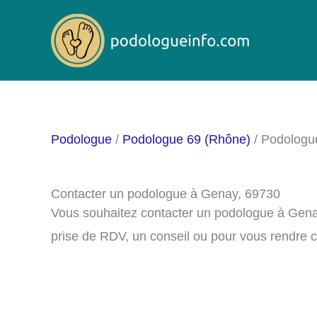
Aller
au
contenu
Podologue
/
Podologue 69 (Rhône)
/ Podologu
Contacter un podologue à Genay, 69730
Vous souhaitez contacter un podologue à Gena
prise de RDV, un conseil ou pour vous rendre 