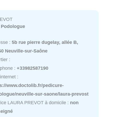
REVOT
:
Podologue
esse :
5b rue pierre dugelay, allée B,
50 Neuville-sur-Saône
tier :
éphone :
+33982587190
internet :
s://www.doctolib.fr/pedicure-
ologue/neuville-sur-saone/laura-prevost
vice LAURA PREVOT à domicile :
non
seigné