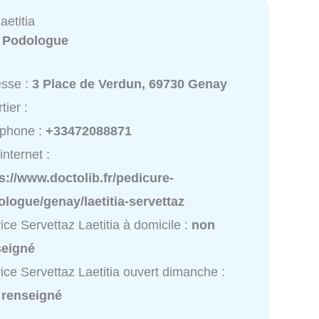
aetitia
:
Podologue
esse :
3 Place de Verdun, 69730 Genay
tier :
éphone :
+33472088871
internet :
s://www.doctolib.fr/pedicure-
logue/genay/laetitia-servettaz
ice Servettaz Laetitia à domicile :
non
seigné
ice Servettaz Laetitia ouvert dimanche :
 renseigné