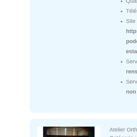
Quar
Tél
Site 
http
podo
esta
Serv
ren
Serv
non
Atelier Ort