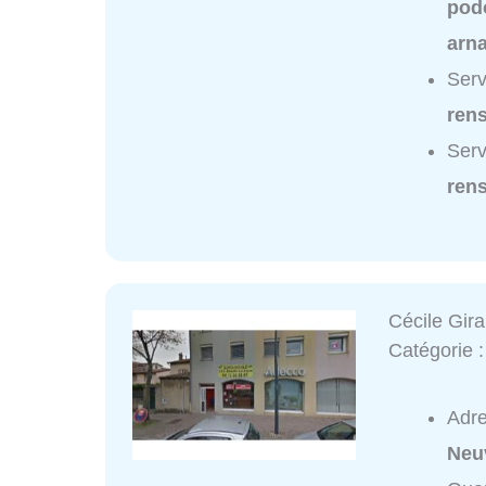
podo
arn
Serv
ren
Serv
ren
Cécile Gir
Catégorie 
Adr
Neu