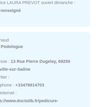
vice LAURA PREVOT ouvert dimanche :
 renseigné
rnaud
:
Podologue
esse :
13 Rue Pierre Dugelay, 69250
ville-sur-Saône
tier :
éphone :
+33478914703
internet :
s://www.doctolib.fr/pedicure-