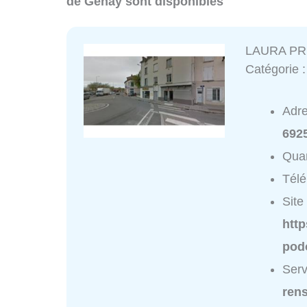
de Genay sont disponibles
LAURA P
Catégorie 
Adr
692
Quar
Tél
Site 
http
pod
Ser
ren