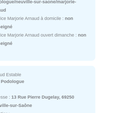
logue/neuville-sur-saone/marjorie-
aud
ice Marjorie Arnaud à domicile :
non
seigné
ice Marjorie Arnaud ouvert dimanche :
non
seigné
aud Estable
:
Podologue
esse :
13 Rue Pierre Dugelay, 69250
ville-sur-Saône