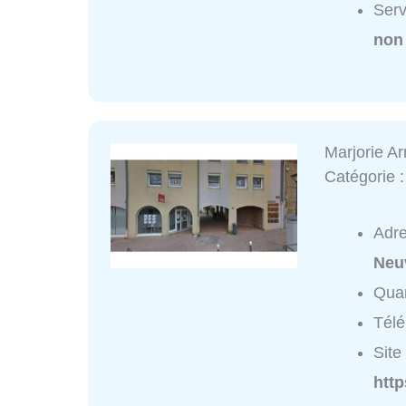
Ser
non
Marjorie A
Catégorie 
Adr
Neu
Quar
Tél
Site 
http