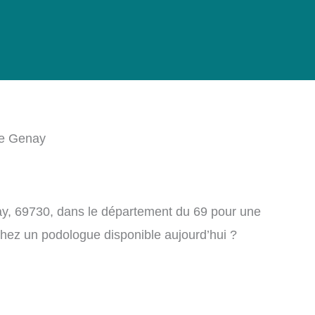
e Genay
y, 69730, dans le département du 69 pour une
chez un podologue disponible aujourd’hui ?