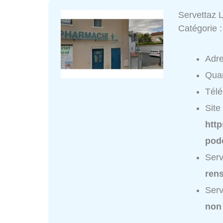
Servettaz L
Catégorie 
Adr
Quar
Tél
Site 
http
podo
Serv
ren
Serv
non