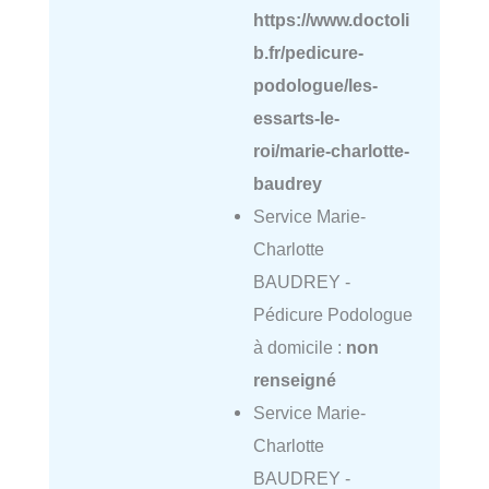
https://www.doctoli
b.fr/pedicure-
podologue/les-
essarts-le-
roi/marie-charlotte-
baudrey
Service Marie-
Charlotte
BAUDREY -
Pédicure Podologue
à domicile :
non
renseigné
Service Marie-
Charlotte
BAUDREY -