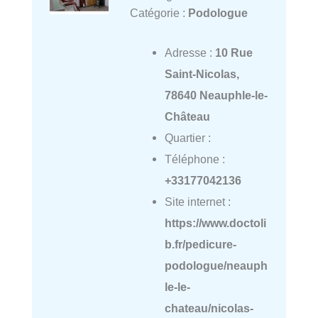
Catégorie :
Podologue
Adresse :
10 Rue
Saint-Nicolas,
78640 Neauphle-le-
Château
Quartier :
Téléphone :
+33177042136
Site internet :
https://www.doctoli
b.fr/pedicure-
podologue/neauph
le-le-
chateau/nicolas-