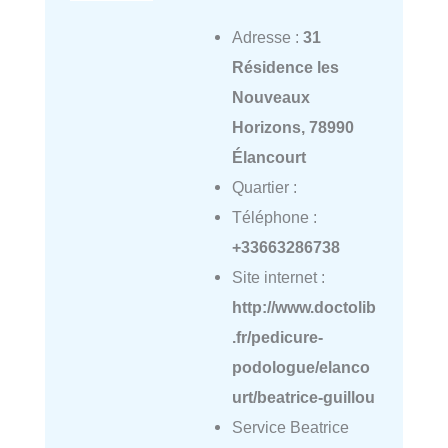
Adresse :
31
Résidence les
Nouveaux
Horizons, 78990
Élancourt
Quartier :
Téléphone :
+33663286738
Site internet :
http://www.doctolib
.fr/pedicure-
podologue/elanco
urt/beatrice-guillou
Service Beatrice