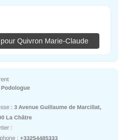
 pour Quivron Marie-Claude
rent
:
Podologue
esse :
3 Avenue Guillaume de Marcillat,
00 La Châtre
tier :
éphone :
+33254485333