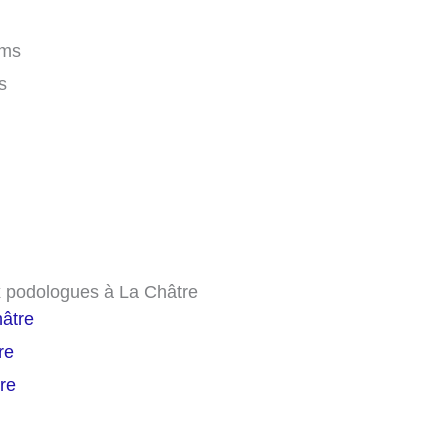
kms
s
x podologues à La Châtre
hâtre
re
re