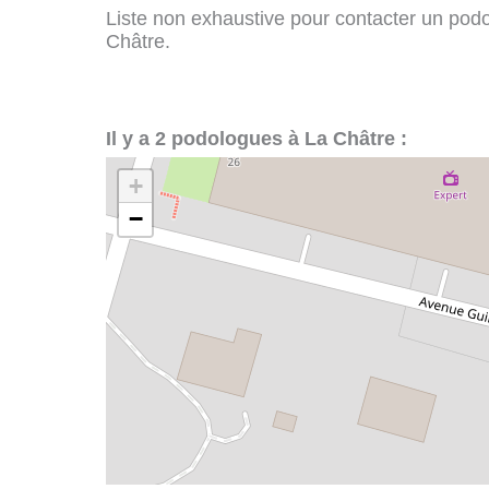
Liste non exhaustive pour contacter un podol
Châtre.
Il y a 2 podologues à La Châtre :
+
−