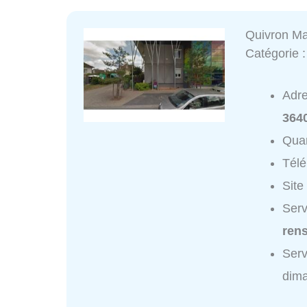
Quivron Ma
Catégorie 
Adr
364
Quar
Tél
Site
Serv
ren
Serv
dim