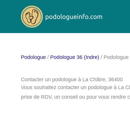
Aller
au
contenu
Podologue
/
Podologue 36 (Indre)
/ Podologue 
Contacter un podologue à La Châtre, 36400
Vous souhaitez contacter un podologue à La C
prise de RDV, un conseil ou pour vous rendre 