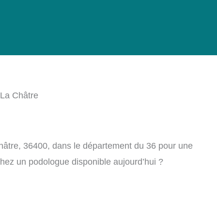
La Châtre
hâtre, 36400, dans le département du 36 pour une
chez un podologue disponible aujourd’hui ?