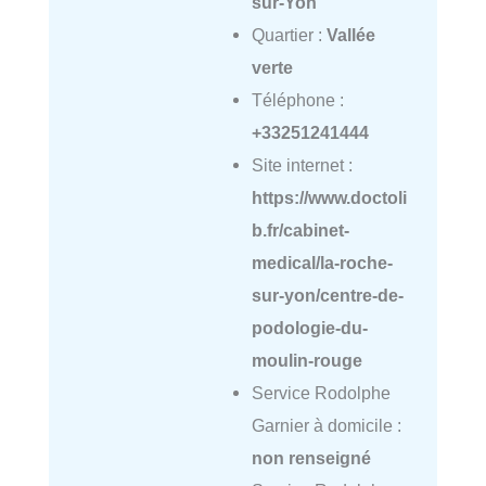
sur-Yon
Quartier :
Vallée
verte
Téléphone :
+33251241444
Site internet :
https://www.doctoli
b.fr/cabinet-
medical/la-roche-
sur-yon/centre-de-
podologie-du-
moulin-rouge
Service Rodolphe
Garnier à domicile :
non renseigné