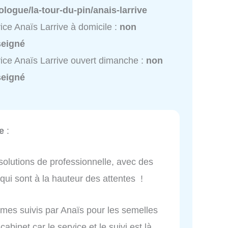
logue/la-tour-du-pin/anais-larrive
ice Anaïs Larrive à domicile :
non
seigné
ice Anaïs Larrive ouvert dimanche :
non
seigné
e
:
 solutions de professionnelle, avec des
 qui sont à la hauteur des attentes !
es suivis par Anaïs pour les semelles
binet car le service et le suivi est là.