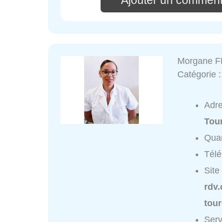
Ajouter un comment
Morgane F
Catégorie 
Adr
Tou
Quar
Tél
Site
rdv
tour
Ser