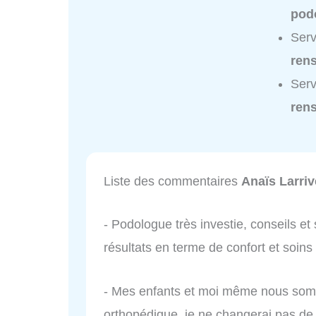
podo
Serv
ren
Serv
ren
Liste des commentaires
Anaïs Larriv
- Podologue très investie, conseils et
résultats en terme de confort et soins
- Mes enfants et moi même nous somm
orthopédique, je ne changerai pas de ca