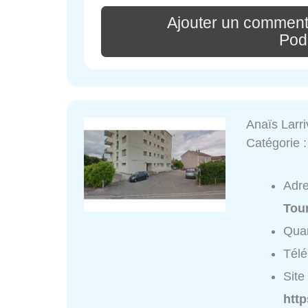
Ajouter un comment
Pod
Anaïs Larr
Catégorie 
Adr
Tou
Quar
Tél
Site 
http