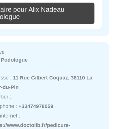
aire pour Alix Nadeau -
ologue
ive
:
Podologue
esse :
11 Rue Gilbert Coquaz, 38110 La
r-du-Pin
tier :
éphone :
+33474978059
internet :
s://www.doctolib.fr/pedicure-