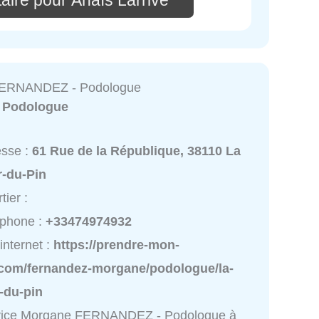
aire pour Anaïs Larrive
ERNANDEZ - Podologue
:
Podologue
esse :
61 Rue de la République, 38110 La
r-du-Pin
tier :
éphone :
+33474974932
 internet :
https://prendre-mon-
.com/fernandez-morgane/podologue/la-
-du-pin
vice Morgane FERNANDEZ - Podologue à