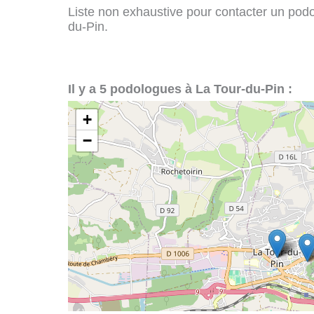
Liste non exhaustive pour contacter un podol
du-Pin.
Il y a 5 podologues à La Tour-du-Pin :
+
−