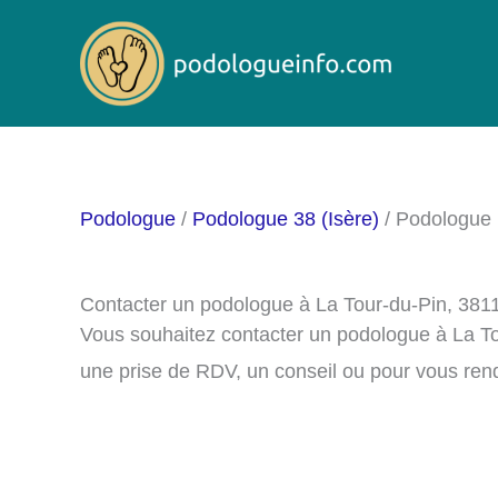
Aller
au
contenu
Podologue
/
Podologue 38 (Isère)
/ Podologue 
Contacter un podologue à La Tour-du-Pin, 381
Vous souhaitez contacter un podologue à La To
une prise de RDV, un conseil ou pour vous ren