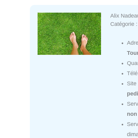
Alix Nadea
Catégorie 
Adr
Tou
Quar
Tél
Site
pedi
Serv
non
Serv
dim