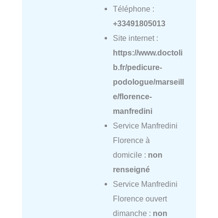
Téléphone :
+33491805013
Site internet :
https://www.doctoli
b.fr/pedicure-
podologue/marseill
e/florence-
manfredini
Service Manfredini
Florence à
domicile :
non
renseigné
Service Manfredini
Florence ouvert
dimanche :
non