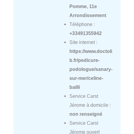
Pomme, 11e
Arrondissement
Téléphone :
+33491355942
Site internet :
https://www.doctoli
b.fr/pedicure-
podologue/sanary-
sur-mer/celine-
bailli
Service Carst
Jérome à domicile :
non renseigné
Service Carst
Jérome ouvert