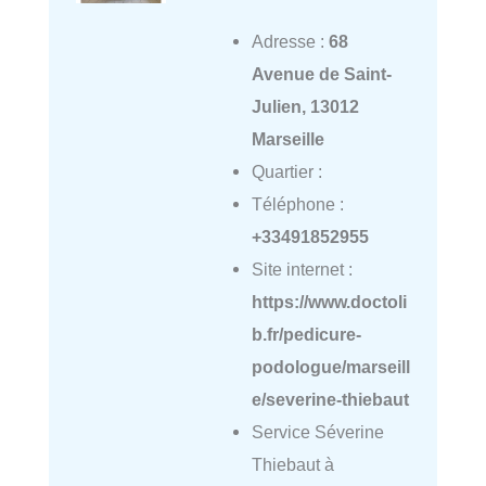
Adresse :
68
Avenue de Saint-
Julien, 13012
Marseille
Quartier :
Téléphone :
+33491852955
Site internet :
https://www.doctoli
b.fr/pedicure-
podologue/marseill
e/severine-thiebaut
Service Séverine
Thiebaut à