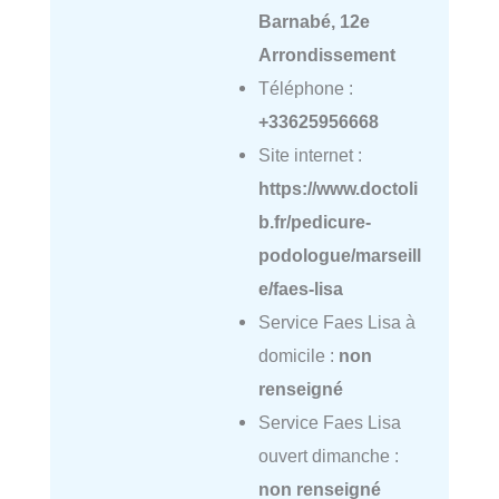
Barnabé, 12e
Arrondissement
Téléphone :
+33625956668
Site internet :
https://www.doctoli
b.fr/pedicure-
podologue/marseill
e/faes-lisa
Service Faes Lisa à
domicile :
non
renseigné
Service Faes Lisa
ouvert dimanche :
non renseigné