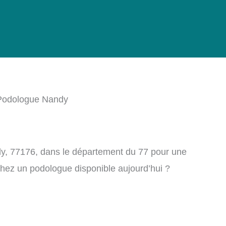
Podologue Nandy
y, 77176, dans le département du 77 pour une
chez un podologue disponible aujourd’hui ?