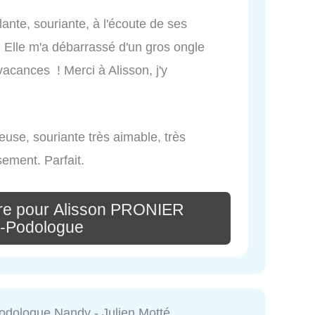
llante, souriante, à l'écoute de ses
Elle m'a débarrassé d'un gros ongle
acances ! Merci à Alisson, j'y
use, souriante très aimable, très
sement. Parfait.
re pour Alisson PRONIER
e-Podologue
odologue Nandy - Julien Motté