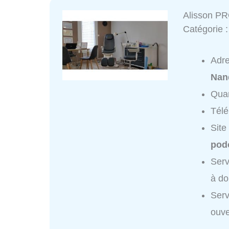
Alisson P
Catégorie 
Adr
Nan
Quar
Tél
Site
podo
Ser
à do
Ser
ouve