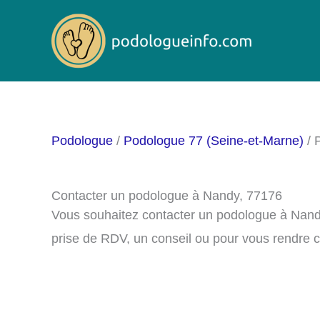
Aller
au
contenu
Podologue
/
Podologue 77 (Seine-et-Marne)
/ 
Contacter un podologue à Nandy, 77176
Vous souhaitez contacter un podologue à Nand
prise de RDV, un conseil ou pour vous rendre 