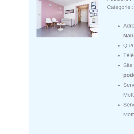
Catégorie 
Adr
Nan
Quar
Tél
Site
podo
Serv
Mott
Serv
Mott