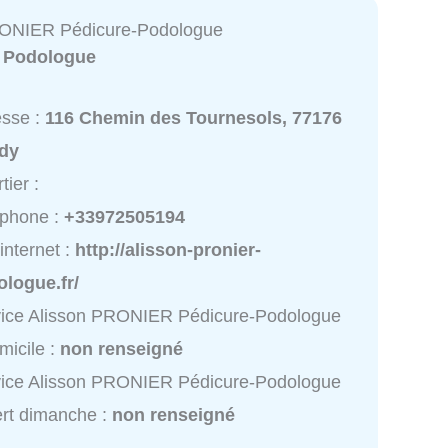
RONIER Pédicure-Podologue
:
Podologue
esse :
116 Chemin des Tournesols, 77176
dy
tier :
éphone :
+33972505194
 internet :
http://alisson-pronier-
logue.fr/
vice Alisson PRONIER Pédicure-Podologue
micile :
non renseigné
vice Alisson PRONIER Pédicure-Podologue
rt dimanche :
non renseigné