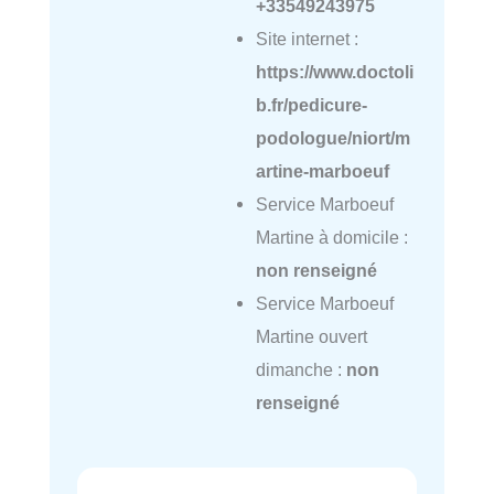
+33549243975
Site internet :
https://www.doctoli
b.fr/pedicure-
podologue/niort/m
artine-marboeuf
Service Marboeuf
Martine à domicile :
non renseigné
Service Marboeuf
Martine ouvert
dimanche :
non
renseigné