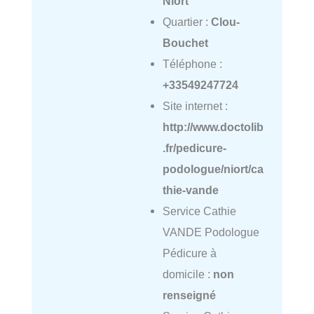
Niort
Quartier :
Clou-
Bouchet
Téléphone :
+33549247724
Site internet :
http://www.doctolib
.fr/pedicure-
podologue/niort/ca
thie-vande
Service Cathie
VANDE Podologue
Pédicure à
domicile :
non
renseigné