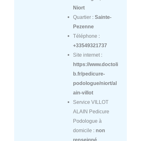
Niort
Quartier :
Sainte-
Pezenne
Téléphone :
+33549321737
Site internet :
https://www.doctoli
b.fr/pedicure-
podologue/niort/al
ain-villot
Service VILLOT
ALAIN Pedicure
Podologue à
domicile :
non
renseigné