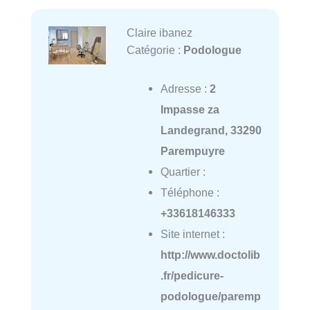
Claire ibanez
Catégorie :
Podologue
Adresse :
2
Impasse za
Landegrand, 33290
Parempuyre
Quartier :
Téléphone :
+33618146333
Site internet :
http://www.doctolib
.fr/pedicure-
podologue/paremp