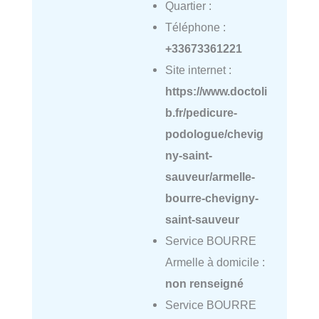
Quartier :
Téléphone :
+33673361221
Site internet :
https://www.doctoli
b.fr/pedicure-
podologue/chevig
ny-saint-
sauveur/armelle-
bourre-chevigny-
saint-sauveur
Service BOURRE
Armelle à domicile :
non renseigné
Service BOURRE