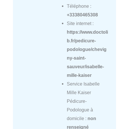
Téléphone :
+33380465308
Site internet :
https://www.doctoli
b.fr/pedicure-
podologue/chevig
ny-saint-
sauveur/isabelle-
mille-kaiser
Service Isabelle
Mille Kaiser
Pédicure-
Podologue à
domicile :
non
renseigné