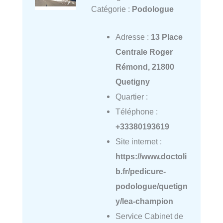
Catégorie :
Podologue
Adresse :
13 Place
Centrale Roger
Rémond, 21800
Quetigny
Quartier :
Téléphone :
+33380193619
Site internet :
https://www.doctoli
b.fr/pedicure-
podologue/quetign
y/lea-champion
Service Cabinet de