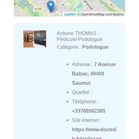
Leaflet
| © OpenStreetMap contributors
Antoine THOMAS -
Pédicure-Podologue
Catégorie :
Podologue
Adresse :
7 Avenue
Balzac, 49400
Saumur
Quartier :
Téléphone :
+33768582385
Site internet :
https://www.doctoli
b.fr/pedicure-