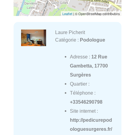
Leaflet
| © OpenStreetMap contributors
Laure Picherit
Catégorie :
Podologue
Adresse :
12 Rue
Gambetta, 17700
Surgères
Quartier :
Téléphone :
+33546290798
Site internet :
http://pedicurepod
ologuesurgeres.fr/