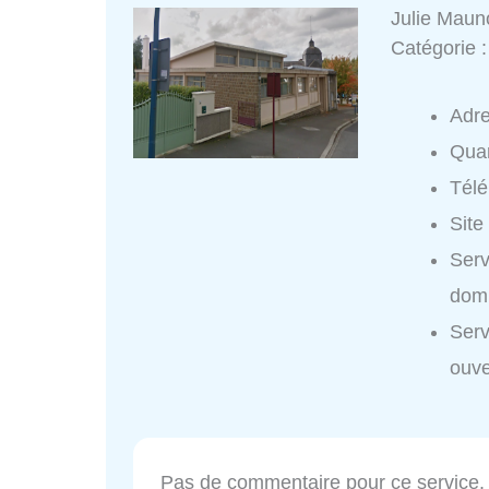
Julie Maun
Catégorie 
Adr
Quar
Tél
Site
Serv
domi
Serv
ouve
Pas de commentaire pour ce service.