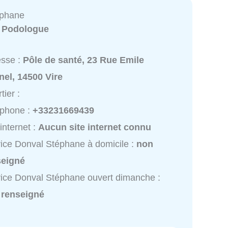
éphane
:
Podologue
esse :
Pôle de santé, 23 Rue Emile
el, 14500 Vire
tier :
éphone :
+33231669439
 internet :
Aucun site internet connu
ice Donval Stéphane à domicile :
non
seigné
ice Donval Stéphane ouvert dimanche :
 renseigné