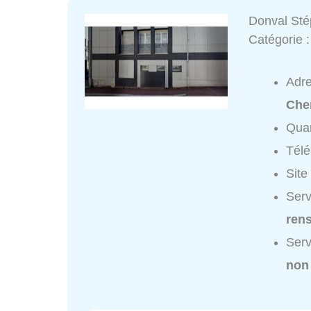
Donval St
Catégorie 
Adr
Chen
Quar
Tél
Site
Serv
ren
Serv
non