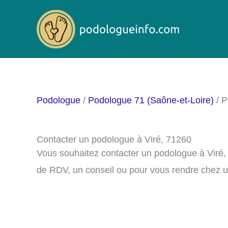
Aller
au
contenu
Podologue
/
Podologue 71 (Saône-et-Loire)
/ P
Contacter un podologue à Viré, 71260
Vous souhaitez contacter un podologue à Viré,
de RDV, un conseil ou pour vous rendre chez u